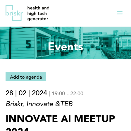
Overslaan
Direct
en
naar
Menu
naar
de
ingekl
de
hoofdnavigatie
inhoud
Events
gaan
Add to agenda
28 | 02 | 2024
|
19:00
-
22:00
Briskr, Innovate &TEB
INNOVATE AI MEETUP