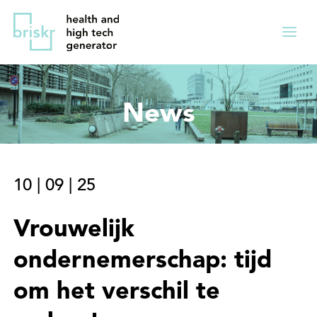
Overslaan
Direct
en
naar
Menu
naar
de
ingekl
de
hoofdnavigatie
inhoud
News
gaan
10
|
09
|
25
Vrouwelijk
ondernemerschap: tijd
om het verschil te