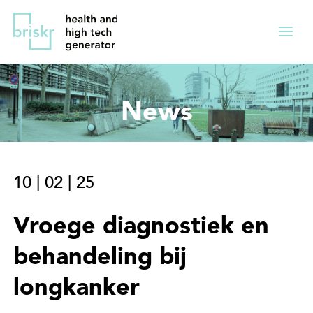
Overslaan
Direct
en
naar
Menu
naar
de
ingekl
de
hoofdnavigatie
inhoud
News
gaan
10
|
02
|
25
Vroege diagnostiek en
behandeling bij
longkanker