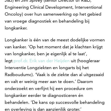
J&J) en Jim Spivey (senior Director of R&D,
Engineering Clinical Development, Interventional
Oncoloy) over hun samenwerking op het gebied
van vroege diagnostiek en behandeling bij
longkanker.
Longkanker is één van de meest dodelijke vormen
van kanker. ‘Op het moment dat je klachten krijgt
van longkanker, ben je eigenlijk al te laat’,
legt
prof.dr. Erik van der Heijden
uit (hoogleraar
Interventie Longziekten en longarts bij het
Radboudumc). ‘Vaak is de ziekte dan al uitgezaaid
en valt er weinig meer aan te doen.’ Daarom
onderzoekt en verfijnt hij een procedure om
longkanker eerder te diagnosticeren én
behandelen. ‘De kans op succesvolle behandeling
en overleving is dan aanzienlijk groter.’