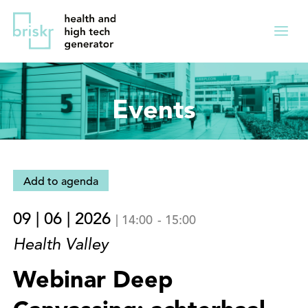
Overslaan
Direct
en
naar
Menu
naar
de
ingekl
de
hoofdnavigatie
inhoud
Events
gaan
Add to agenda
09 | 06 | 2026
|
14:00
-
15:00
Health Valley
Webinar Deep