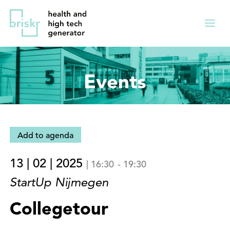
Overslaan
Direct
en
naar
Menu
naar
de
ingekl
de
hoofdnavigatie
inhoud
Events
gaan
Add to agenda
13 | 02 | 2025
|
16:30
-
19:30
StartUp Nijmegen
Collegetour