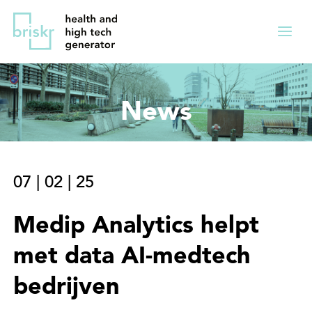
Overslaan
Direct
en
naar
Menu
naar
de
ingekl
de
hoofdnavigatie
inhoud
News
gaan
07
|
02
|
25
Medip Analytics helpt
met data AI-medtech
bedrijven