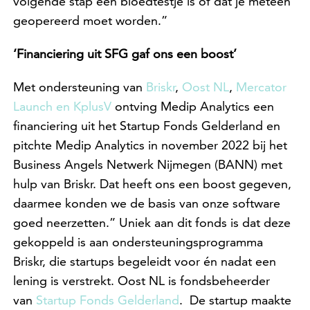
volgende stap een bloedtestje is of dat je meteen
geopereerd moet worden.”
‘Financiering uit SFG gaf ons een boost’
Met ondersteuning van
Briskr
,
Oost NL
,
Mercator
Launch
en KplusV
ontving Medip Analytics een
financiering uit het Startup Fonds Gelderland en
pitchte Medip Analytics in november 2022 bij het
Business Angels Netwerk Nijmegen (BANN) met
hulp van Briskr. Dat heeft ons een boost gegeven,
daarmee konden we de basis van onze software
goed neerzetten.” Uniek aan dit fonds is dat deze
gekoppeld is aan ondersteuningsprogramma
Briskr, die startups begeleidt voor én nadat een
lening is verstrekt. Oost NL is fondsbeheerder
van
Startup Fonds Gelderland
. De startup maakte