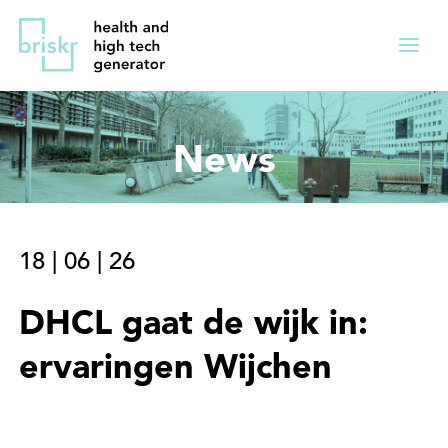
Overslaan
Direct
en
naar
Menu
naar
de
ingekl
de
hoofdnavigatie
inhoud
News
gaan
18
|
06
|
26
DHCL gaat de wijk in:
ervaringen Wijchen