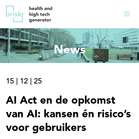
Overslaan
Direct
en
naar
Menu
naar
de
ingekl
de
hoofdnavigatie
inhoud
News
gaan
15
|
12
|
25
AI Act en de opkomst
van AI: kansen én risico’s
voor gebruikers