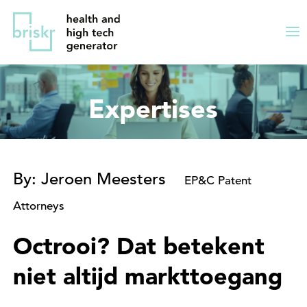
Overslaan
Direct
en
naar
Me
naar
de
ing
de
hoofdnavigatie
inhoud
Expertises
gaan
By: Jeroen Meesters
EP&C Patent
Attorneys
Octrooi? Dat betekent
niet altijd markttoegang